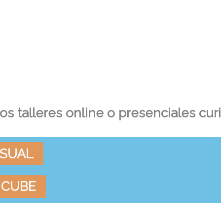
ros talleres online o presenciales cur
ISUAL
 CUBE