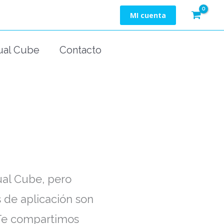
MI cuenta
ual Cube
Contacto
ual Cube, pero
s de aplicación son
. Te compartimos