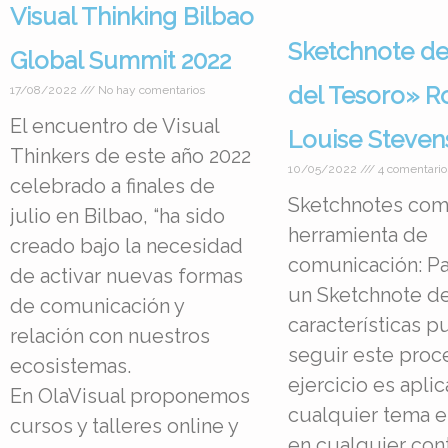
Visual Thinking Bilbao
Sketchnote de
Global Summit 2022
del Tesoro» R
17/08/2022
No hay comentarios
El encuentro de Visual
Louise Steven
Thinkers de este año 2022
10/05/2022
4 comentario
celebrado a finales de
Sketchnotes co
julio en Bilbao, “ha sido
herramienta de
creado bajo la necesidad
comunicación: Pa
de activar nuevas formas
un Sketchnote de
de comunicación y
características 
relación con nuestros
seguir este proc
ecosistemas.
ejercicio es aplic
En OlaVisual proponemos
cualquier tema e
cursos y talleres online y
en cualquier con