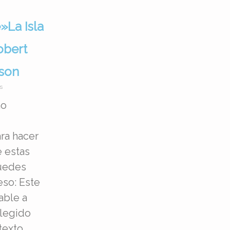
»La Isla
obert
son
s
mo
ra hacer
 estas
puedes
eso: Este
able a
legido
texto.