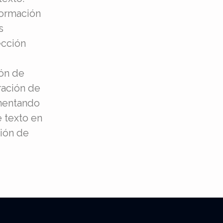
ormación
s
ección
ón de
ración de
mentando
 texto en
ión de