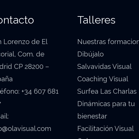
ontacto
Talleres
 Lorenzo de El
Nuestras formacio
orial, Com. de
Dibújalo
drid CP 28200 –
Salvavidas Visual
paña
Coaching Visual
éfono: +34 607 681
Surfea Las Charlas
7
Dinámicas para tu
il:
bienestar
o@olavisual.com
Facilitación Visual